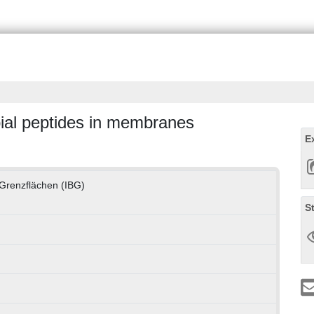
bial peptides in membranes
E
e Grenzflächen (IBG)
S