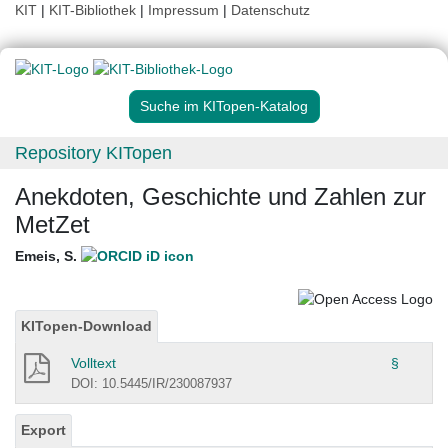
KIT
|
KIT-Bibliothek
|
Impressum
|
Datenschutz
Suche im KITopen-Katalog
Repository KITopen
Anekdoten, Geschichte und Zahlen zur
MetZet
Emeis, S.
KITopen-Download
Volltext
§
DOI: 10.5445/IR/230087937
Export