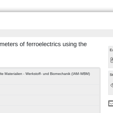
eters of ferroelectrics using the
E
ndte Materialien - Werkstoff- und Biomechanik (IAM-WBM)
S