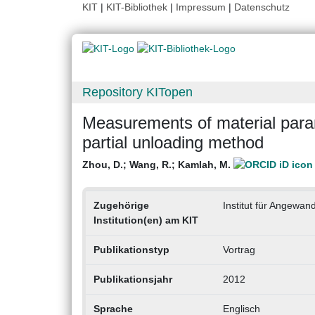
KIT
|
KIT-Bibliothek
|
Impressum
|
Datenschutz
Repository KITopen
Measurements of material param
partial unloading method
Zhou, D.
;
Wang, R.
;
Kamlah, M.
Zugehörige
Institut für Angewa
Institution(en) am KIT
Publikationstyp
Vortrag
Publikationsjahr
2012
Sprache
Englisch