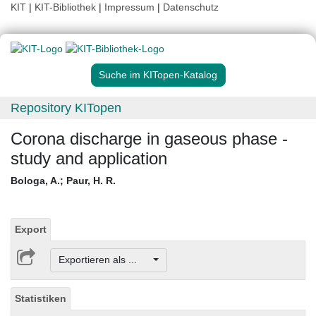
KIT
|
KIT-Bibliothek
|
Impressum
|
Datenschutz
Suche im KITopen-Katalog
Repository KITopen
Corona discharge in gaseous phase -
study and application
Bologa, A.
;
Paur, H. R.
Export
Exportieren als ...
Statistiken