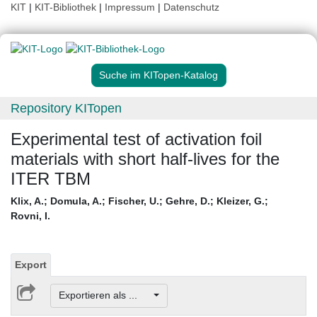
KIT
|
KIT-Bibliothek
|
Impressum
|
Datenschutz
Suche im KITopen-Katalog
Repository KITopen
Experimental test of activation foil
materials with short half-lives for the
ITER TBM
Klix, A.
;
Domula, A.
;
Fischer, U.
;
Gehre, D.
;
Kleizer, G.
;
Rovni, I.
Export
Exportieren als ...