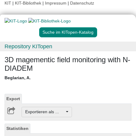
KIT
|
KIT-Bibliothek
|
Impressum
|
Datenschutz
Suche im KITopen-Katalog
Repository KITopen
3D magementic field monitoring with N-
DIADEM
Beglarian, A.
Export
Exportieren als ...
Statistiken