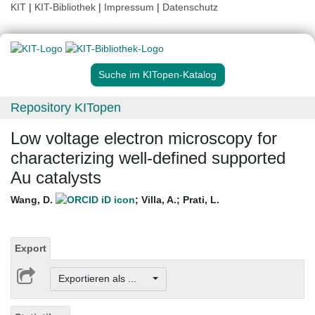
KIT
|
KIT-Bibliothek
|
Impressum
|
Datenschutz
Suche im KITopen-Katalog
Repository KITopen
Low voltage electron microscopy for
characterizing well-defined supported
Au catalysts
Wang, D.
;
Villa, A.
;
Prati, L.
Export
Exportieren als ...