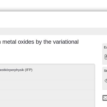
n metal oxides by the variational
E
 Festkörperphysik (IFP)
S