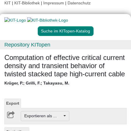
KIT
|
KIT-Bibliothek
|
Impressum
|
Datenschutz
Suche im KITopen-Katalog
Repository KITopen
Computation of effective critical current
density and transient behavior of
twisted stacked tape high-current cable
Krüger, P.
;
Grilli, F.
;
Takayasu, M.
Export
Exportieren als ...