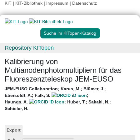
KIT
|
KIT-Bibliothek
|
Impressum
|
Datenschutz
Suche im KITopen-Katalog
Repository KITopen
Kalibrierung von
Multianodenphotomultipliern für das
Fluoreszenzteleskop JEM-EUSO
JEM-EUSO Collaboration
;
Karus, M.
;
Blümer, J.
;
Ebersoldt, A.
;
Falk, S.
;
Haungs, A.
;
Huber, T.
;
Sakaki, N.
;
Schieler, H.
Export