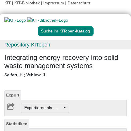
KIT
|
KIT-Bibliothek
|
Impressum
|
Datenschutz
Suche im KITopen-Katalog
Repository KITopen
Integrating energy recovery into solid
waste management systems
Seifert, H.
;
Vehlow, J.
Export
Exportieren als ...
Statistiken