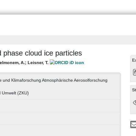
d phase cloud ice particles
E
elmonem, A.
;
Leisner, T.
gie und Klimaforschung Atmosphärische Aerosolforschung
S
d Umwelt (ZKU)