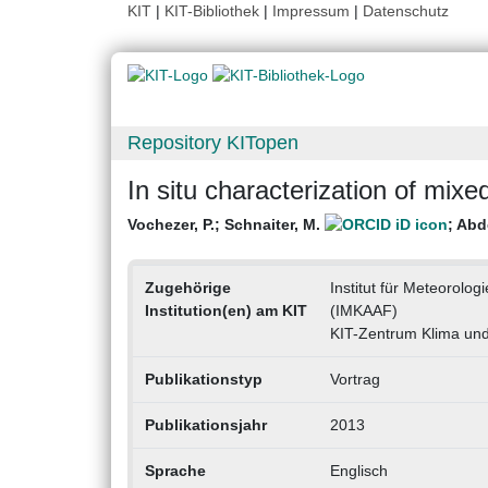
KIT
|
KIT-Bibliothek
|
Impressum
|
Datenschutz
Repository KITopen
In situ characterization of mixe
Vochezer, P.
;
Schnaiter, M.
;
Abd
Zugehörige
Institut für Meteorolo
Institution(en) am KIT
(IMKAAF)
KIT-Zentrum Klima un
Publikationstyp
Vortrag
Publikationsjahr
2013
Sprache
Englisch