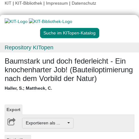
KIT
|
KIT-Bibliothek
|
Impressum
|
Datenschutz
Suche im KITopen-Katalog
Repository KITopen
Baumstark und doch federleicht - Ein
knochenharter Job! (Bauteiloptimierung
nach dem Vorbild der Natur)
Haller, S.
;
Mattheck, C.
Export
Exportieren als ...