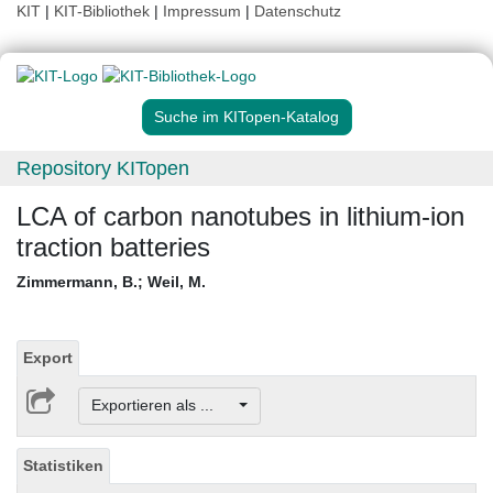
KIT
|
KIT-Bibliothek
|
Impressum
|
Datenschutz
Suche im KITopen-Katalog
Repository KITopen
LCA of carbon nanotubes in lithium-ion
traction batteries
Zimmermann, B.
;
Weil, M.
Export
Exportieren als ...
Statistiken