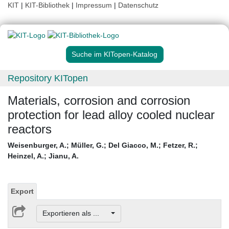
KIT
|
KIT-Bibliothek
|
Impressum
|
Datenschutz
Suche im KITopen-Katalog
Repository KITopen
Materials, corrosion and corrosion
protection for lead alloy cooled nuclear
reactors
Weisenburger, A.
;
Müller, G.
;
Del Giacco, M.
;
Fetzer, R.
;
Heinzel, A.
;
Jianu, A.
Export
Exportieren als ...