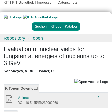
KIT
|
KIT-Bibliothek
|
Impressum
|
Datenschutz
Suche im KITopen-Katalog
Repository KITopen
Evaluation of nuclear yields for
tungsten at energies of nucleons up to
3 GeV
Konobeyev, A. Yu.
;
Fischer, U.
KITopen-Download
Volltext
§
DOI: 10.5445/IR/230092260