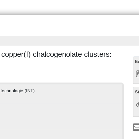
copper(I) chalcogenolate clusters:
s
E
otechnologie (INT)
S