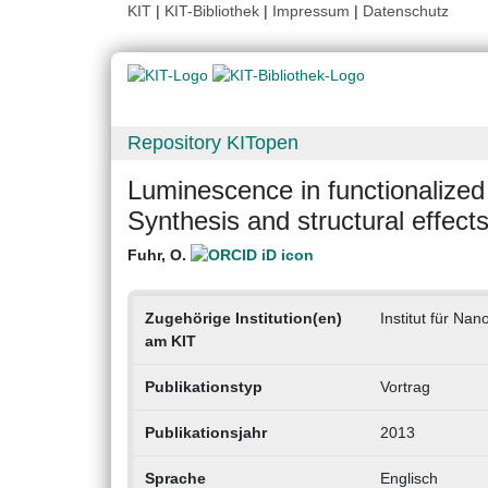
KIT
|
KIT-Bibliothek
|
Impressum
|
Datenschutz
Repository KITopen
Luminescence in functionalized 
Synthesis and structural effect
Fuhr, O.
Zugehörige Institution(en)
Institut für Nan
am KIT
Publikationstyp
Vortrag
Publikationsjahr
2013
Sprache
Englisch