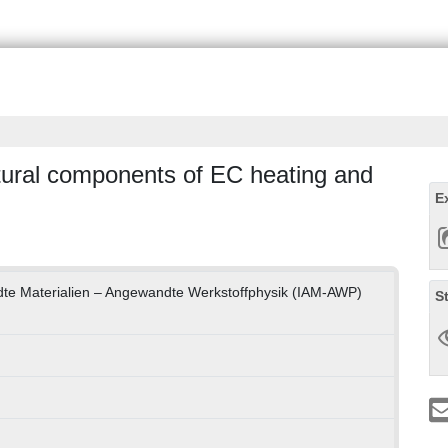
ctural components of EC heating and
E
ndte Materialien – Angewandte Werkstoffphysik (IAM-AWP)
S