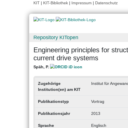
KIT
|
KIT-Bibliothek
|
Impressum
|
Datenschutz
Repository KITopen
Engineering principles for stru
current drive systems
Späh, P.
Zugehörige
Institut für Angewa
Institution(en) am KIT
Publikationstyp
Vortrag
Publikationsjahr
2013
Sprache
Englisch