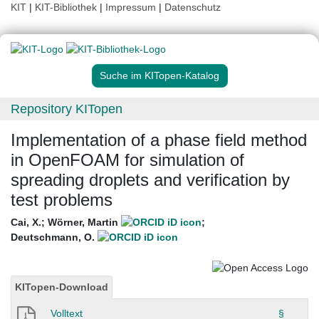
KIT
|
KIT-Bibliothek
|
Impressum
|
Datenschutz
Suche im KITopen-Katalog
Repository KITopen
Implementation of a phase field method
in OpenFOAM for simulation of
spreading droplets and verification by
test problems
Cai, X.
;
Wörner, Martin
;
Deutschmann, O.
KITopen-Download
Volltext
§