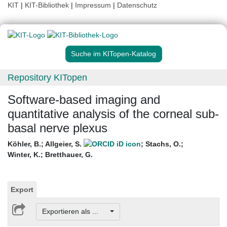
KIT
|
KIT-Bibliothek
|
Impressum
|
Datenschutz
Suche im KITopen-Katalog
Repository KITopen
Software-based imaging and
quantitative analysis of the corneal sub-
basal nerve plexus
Köhler, B.
;
Allgeier, S.
;
Stachs, O.
;
Winter, K.
;
Bretthauer, G.
Export
Exportieren als ...