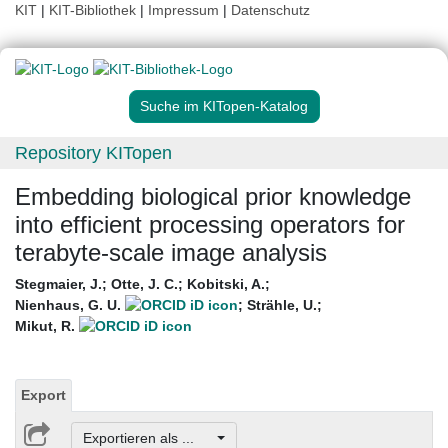
KIT
|
KIT-Bibliothek
|
Impressum
|
Datenschutz
Suche im KITopen-Katalog
Repository KITopen
Embedding biological prior knowledge
into efficient processing operators for
terabyte-scale image analysis
Stegmaier, J.
;
Otte, J. C.
;
Kobitski, A.
;
Nienhaus, G. U.
;
Strähle, U.
;
Mikut, R.
Export
Exportieren als ...