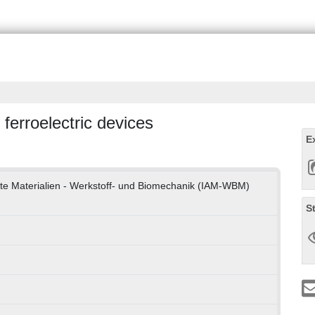
 ferroelectric devices
E
dte Materialien - Werkstoff- und Biomechanik (IAM-WBM)
S