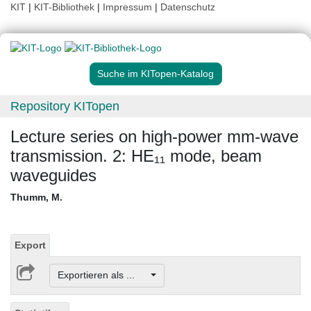
KIT
|
KIT-Bibliothek
|
Impressum
|
Datenschutz
Suche im KITopen-Katalog
Repository KITopen
Lecture series on high-power mm-wave
transmission. 2: HE₁₁ mode, beam
waveguides
Thumm, M.
Export
Exportieren als ...