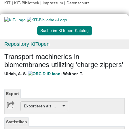
KIT
|
KIT-Bibliothek
|
Impressum
|
Datenschutz
Suche im KITopen-Katalog
Repository KITopen
Transport machineries in
biomembranes utilizing 'charge zippers'
Ulrich, A. S.
;
Walther, T.
Export
Exportieren als ...
Statistiken