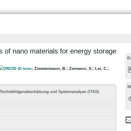
s of nano materials for energy storage
E
;
Zimmermann, B.
;
Ziemann, S.
;
Lei, C.
;
S
ür Technikfolgenabschätzung und Systemanalyse (ITAS)