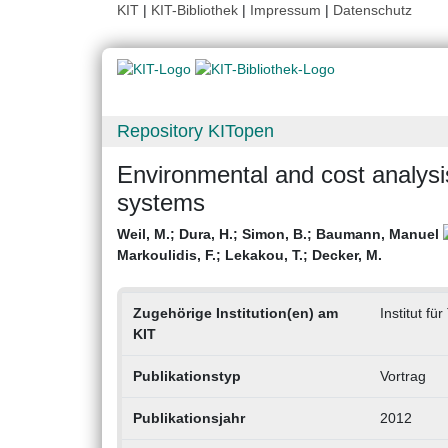
KIT
|
KIT-Bibliothek
|
Impressum
|
Datenschutz
Repository KITopen
Environmental and cost analysi
systems
Weil, M.
;
Dura, H.
;
Simon, B.
;
Baumann, Manuel
Markoulidis, F.
;
Lekakou, T.
;
Decker, M.
Zugehörige Institution(en) am
Institut f
KIT
Publikationstyp
Vortrag
Publikationsjahr
2012