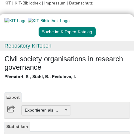
KIT
|
KIT-Bibliothek
|
Impressum
|
Datenschutz
Suche im KITopen-Katalog
Repository KITopen
Civil society organisations in research
governance
Pfersdorf, S.
;
Stahl, B.
;
Fedulova, I.
Export
Exportieren als ...
Statistiken