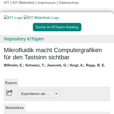
KIT
|
KIT-Bibliothek
|
Impressum
|
Datenschutz
Suche im KITopen-Katalog
Repository KITopen
Mikrofluidik macht Computergrafiken
für den Tastsinn sichtbar
Wilhelm, E.
;
Schwarz, T.
;
Jaworek, G.
;
Voigt, A.
;
Rapp, B. E.
Export
Exportieren als ...
Statistiken