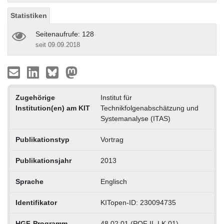
Statistiken
Seitenaufrufe: 128
seit 09.09.2018
Zugehörige
Institut für
Institution(en) am KIT
Technikfolgenabschätzung und
Systemanalyse (ITAS)
Publikationstyp
Vortrag
Publikationsjahr
2013
Sprache
Englisch
Identifikator
KITopen-ID: 230094735
HGF-Programm
48.02.01 (POF II, LK 01)