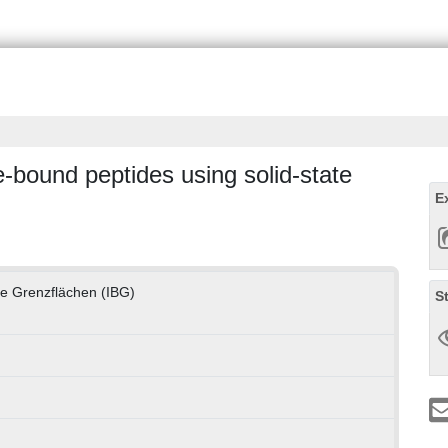
-bound peptides using solid-state
E
che Grenzflächen (IBG)
S