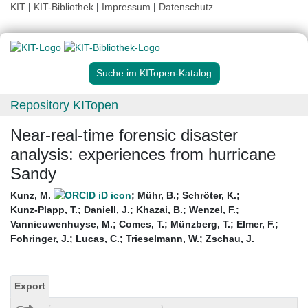
KIT
|
KIT-Bibliothek
|
Impressum
|
Datenschutz
Suche im KITopen-Katalog
Repository KITopen
Near-real-time forensic disaster
analysis: experiences from hurricane
Sandy
Kunz, M.
;
Mühr, B.
;
Schröter, K.
;
Kunz-Plapp, T.
;
Daniell, J.
;
Khazai, B.
;
Wenzel, F.
;
Vannieuwenhuyse, M.
;
Comes, T.
;
Münzberg, T.
;
Elmer, F.
;
Fohringer, J.
;
Lucas, C.
;
Trieselmann, W.
;
Zschau, J.
Export