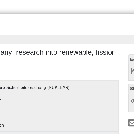
ny: research into renewable, fission
E
are Sicherheitsforschung (NUKLEAR)
S
g
ch