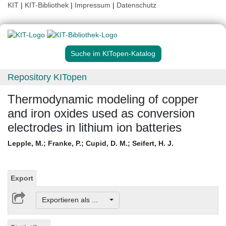
KIT
|
KIT-Bibliothek
|
Impressum
|
Datenschutz
Suche im KITopen-Katalog
Repository KITopen
Thermodynamic modeling of copper
and iron oxides used as conversion
electrodes in lithium ion batteries
Lepple, M.
;
Franke, P.
;
Cupid, D. M.
;
Seifert, H. J.
Export
Exportieren als ...