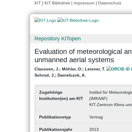
KIT
|
KIT-Bibliothek
|
Impressum
|
Datenschutz
Repository KITopen
Evaluation of meteorological an
unmanned aerial systems
Claussen, J.
;
Möhler, O.
;
Leisner, T.
Schrod, J.
;
Danielczok, A.
Zugehörige
Institut für Meteorolo
Institution(en) am KIT
(IMKAAF)
KIT-Zentrum Klima un
Publikationstyp
Vortrag
Publikationsjahr
2013