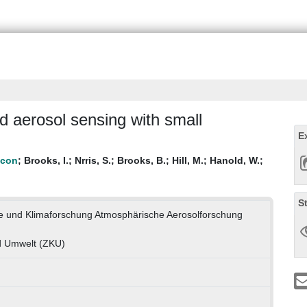
d aerosol sensing with small
E
;
Brooks, I.
;
Nrris, S.
;
Brooks, B.
;
Hill, M.
;
Hanold, W.
;
S
gie und Klimaforschung Atmosphärische Aerosolforschung
d Umwelt (ZKU)