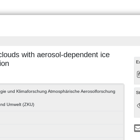
clouds with aerosol-dependent ice
ion
E
ologie und Klimaforschung Atmosphärische Aerosolforschung
S
und Umwelt (ZKU)