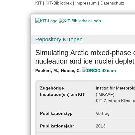
KIT
|
KIT-Bibliothek
|
Impressum
|
Datenschutz
Repository KITopen
Simulating Arctic mixed-phase 
nucleation and ice nuclei deplet
Paukert, M.
;
Hoose, C.
Zugehörige
Institut für Meteor
Institution(en) am KIT
(IMKAAF)
KIT-Zentrum Klima 
Publikationstyp
Vortrag
Publikationsjahr
2013