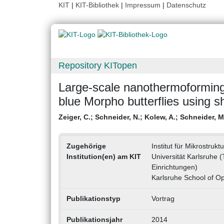
KIT
|
KIT-Bibliothek
|
Impressum
|
Datenschutz
Repository KITopen
Large-scale nanothermoforming 
blue Morpho butterflies using
Zeiger, C.
;
Schneider, N.
;
Kolew, A.
;
Schneider, M
Zugehörige
Institut für Mikrostrukt
Institution(en) am KIT
Universität Karlsruhe (
Einrichtungen)
Karlsruhe School of O
Publikationstyp
Vortrag
Publikationsjahr
2014