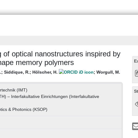
of optical nanostructures inspired by
 shape memory polymers
E
.
;
Siddique, R.
;
Hölscher, H.
;
Worgull, M.
urtechnik (IMT)
S
TH) – Interfakultative Einrichtungen (Interfakultative
ptics & Photonics (KSOP)