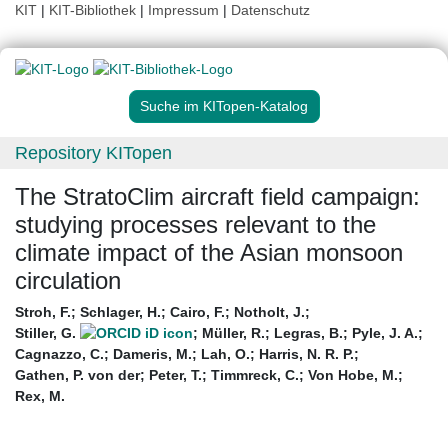
KIT
|
KIT-Bibliothek
|
Impressum
|
Datenschutz
Suche im KITopen-Katalog
Repository KITopen
The StratoClim aircraft field campaign:
studying processes relevant to the
climate impact of the Asian monsoon
circulation
Stroh, F.
;
Schlager, H.
;
Cairo, F.
;
Notholt, J.
;
Stiller, G.
;
Müller, R.
;
Legras, B.
;
Pyle, J. A.
;
Cagnazzo, C.
;
Dameris, M.
;
Lah, O.
;
Harris, N. R. P.
;
Gathen, P. von der
;
Peter, T.
;
Timmreck, C.
;
Von Hobe, M.
;
Rex, M.