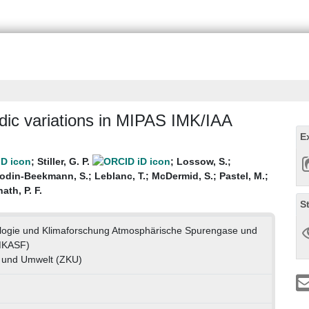
odic variations in MIPAS IMK/IAA
E
;
Stiller, G. P.
;
Lossow, S.
;
odin-Beekmann, S.
;
Leblanc, T.
;
McDermid, S.
;
Pastel, M.
;
ath, P. F.
S
rologie und Klimaforschung Atmosphärische Spurengase und
MKASF)
 und Umwelt (ZKU)