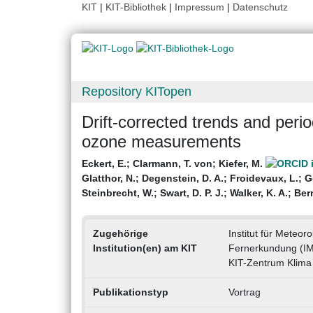
KIT
|
KIT-Bibliothek
|
Impressum
|
Datenschutz
Repository KITopen
Drift-corrected trends and peri
ozone measurements
Eckert, E.
;
Clarmann, T. von
;
Kiefer, M.
Glatthor, N.
;
Degenstein, D. A.
;
Froidevaux, L.
;
G
Steinbrecht, W.
;
Swart, D. P. J.
;
Walker, K. A.
;
Bern
Zugehörige
Institut für Meteo
Institution(en) am KIT
Fernerkundung (I
KIT-Zentrum Klima
Publikationstyp
Vortrag