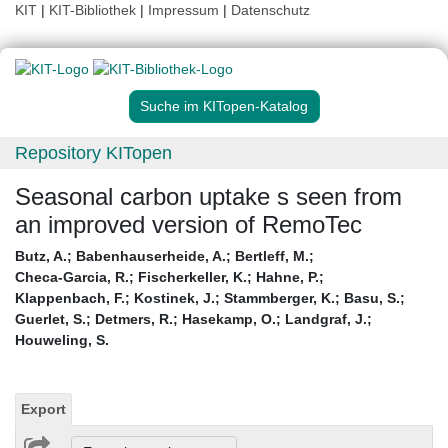
KIT
|
KIT-Bibliothek
|
Impressum
|
Datenschutz
Suche im KITopen-Katalog
Repository KITopen
Seasonal carbon uptake s seen from
an improved version of RemoTec
Butz, A.
;
Babenhauserheide, A.
;
Bertleff, M.
;
Checa-Garcia, R.
;
Fischerkeller, K.
;
Hahne, P.
;
Klappenbach, F.
;
Kostinek, J.
;
Stammberger, K.
;
Basu, S.
;
Guerlet, S.
;
Detmers, R.
;
Hasekamp, O.
;
Landgraf, J.
;
Houweling, S.
Export