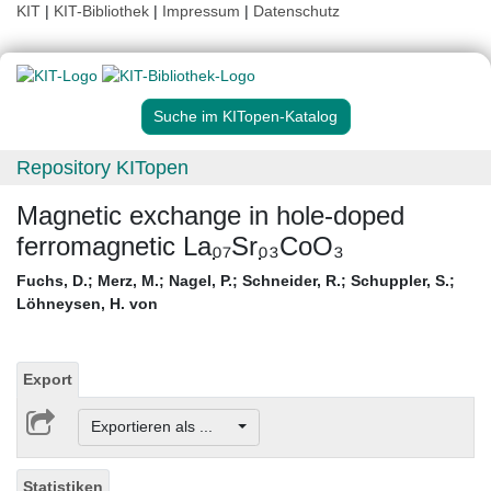
KIT
|
KIT-Bibliothek
|
Impressum
|
Datenschutz
Suche im KITopen-Katalog
Repository KITopen
Magnetic exchange in hole-doped
ferromagnetic La₀̣₇Sr₀̣₃CoO₃
Fuchs, D.
;
Merz, M.
;
Nagel, P.
;
Schneider, R.
;
Schuppler, S.
;
Löhneysen, H. von
Export
Exportieren als ...
Statistiken