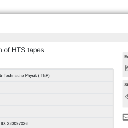
on of HTS tapes
E
 für Technische Physik (ITEP)
S
-ID: 230097026