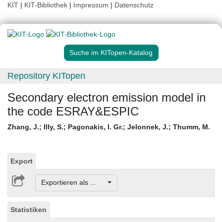
KIT
|
KIT-Bibliothek
|
Impressum
|
Datenschutz
Suche im KITopen-Katalog
Repository KITopen
Secondary electron emission model in
the code ESRAY&ESPIC
Zhang, J.
;
Illy, S.
;
Pagonakis, I. Gr.
;
Jelonnek, J.
;
Thumm, M.
Export
Exportieren als ...
Statistiken