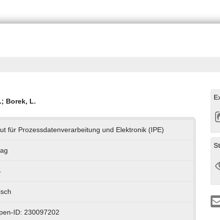
E
.
;
Borek, L.
itut für Prozessdatenverarbeitung und Elektronik (IPE)
S
rag
4
isch
pen-ID: 230097202