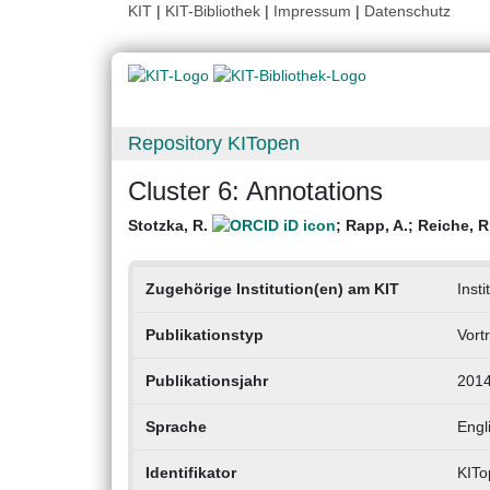
KIT
|
KIT-Bibliothek
|
Impressum
|
Datenschutz
Repository KITopen
Cluster 6: Annotations
Stotzka, R.
;
Rapp, A.
;
Reiche, R
Zugehörige Institution(en) am KIT
Inst
Publikationstyp
Vort
Publikationsjahr
201
Sprache
Engl
Identifikator
KITo