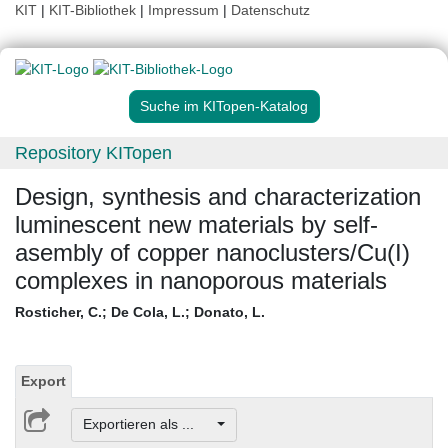
KIT
|
KIT-Bibliothek
|
Impressum
|
Datenschutz
Suche im KITopen-Katalog
Repository KITopen
Design, synthesis and characterization
luminescent new materials by self-
asembly of copper nanoclusters/Cu(I)
complexes in nanoporous materials
Rosticher, C.
;
De Cola, L.
;
Donato, L.
Export
Exportieren als ...