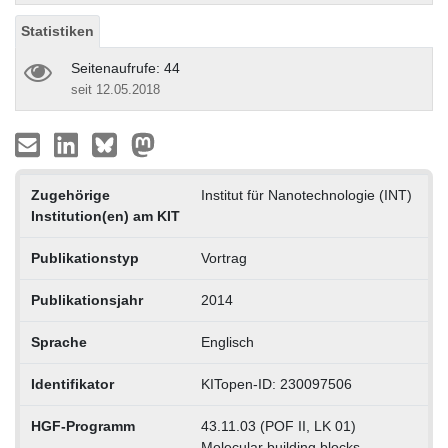
Statistiken
Seitenaufrufe: 44
seit 12.05.2018
Zugehörige
Institut für Nanotechnologie (INT)
Institution(en) am KIT
Publikationstyp
Vortrag
Publikationsjahr
2014
Sprache
Englisch
Identifikator
KITopen-ID: 230097506
HGF-Programm
43.11.03 (POF II, LK 01)
Molecular building blocks