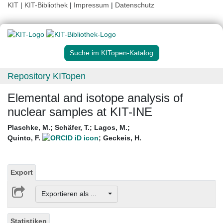
KIT
|
KIT-Bibliothek
|
Impressum
|
Datenschutz
Suche im KITopen-Katalog
Repository KITopen
Elemental and isotope analysis of
nuclear samples at KIT-INE
Plaschke, M.
;
Schäfer, T.
;
Lagos, M.
;
Quinto, F.
;
Geckeis, H.
Export
Exportieren als ...
Statistiken