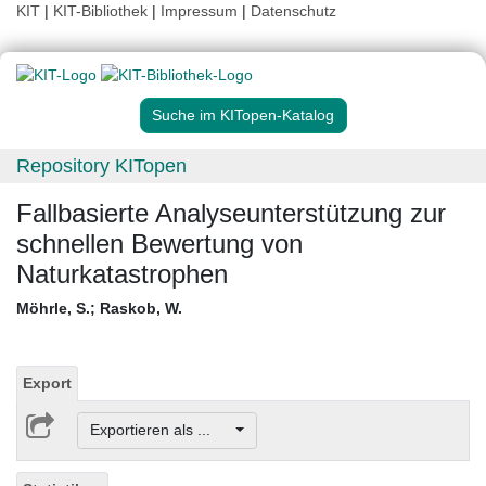
KIT
|
KIT-Bibliothek
|
Impressum
|
Datenschutz
Suche im KITopen-Katalog
Repository KITopen
Fallbasierte Analyseunterstützung zur
schnellen Bewertung von
Naturkatastrophen
Möhrle, S.
;
Raskob, W.
Export
Exportieren als ...