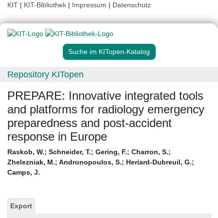
KIT
|
KIT-Bibliothek
|
Impressum
|
Datenschutz
Suche im KITopen-Katalog
Repository KITopen
PREPARE: Innovative integrated tools
and platforms for radiology emergency
preparedness and post-accident
response in Europe
Raskob, W.
;
Schneider, T.
;
Gering, F.
;
Charron, S.
;
Zhelezniak, M.
;
Andronopoulos, S.
;
Heriard-Dubreuil, G.
;
Camps, J.
Export