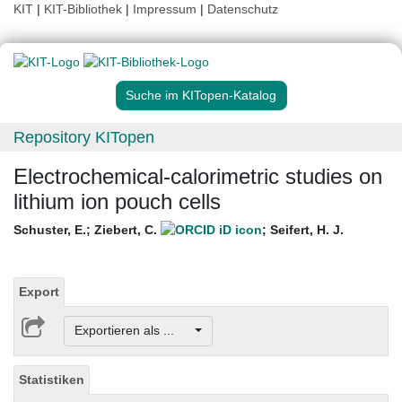
KIT
|
KIT-Bibliothek
|
Impressum
|
Datenschutz
Suche im KITopen-Katalog
Repository KITopen
Electrochemical-calorimetric studies on
lithium ion pouch cells
Schuster, E.
;
Ziebert, C.
;
Seifert, H. J.
Export
Exportieren als ...
Statistiken