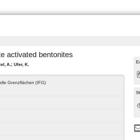
e activated bentonites
E
el, A.
;
Ufer, K.
nelle Grenzflächen (IFG)
S