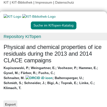
KIT
|
KIT-Bibliothek
|
Impressum
|
Datenschutz
Suche im KITopen-Katalog
Repository KITopen
Physical and chemical properties of ice
residuals during the 2013 and 2014
CLACE campaigns
Kupiszewski, P.
;
Weingartner, E.
;
Vochezer, P.
;
Hammer, E.
;
Gysel, M.
;
Färber, R.
;
Fuchs, C.
;
Schnaiter, M.
;
Baltensperger, U.
;
Schmidt, S.
;
Schneider, J.
;
Bigi, A.
;
Toprak, E.
;
Linke, C.
;
Klimach, T.
Export