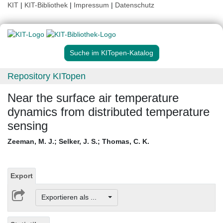
KIT
|
KIT-Bibliothek
|
Impressum
|
Datenschutz
Suche im KITopen-Katalog
Repository KITopen
Near the surface air temperature
dynamics from distributed temperature
sensing
Zeeman, M. J.
;
Selker, J. S.
;
Thomas, C. K.
Export
Exportieren als ...